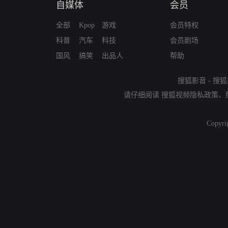
自媒体
会员
全部
Kpop
游戏
会员特权
科普
汽车
科技
会员剧场
国风
搞笑
出品人
帮助
搜狐影音
-
搜狐
请仔细阅读
搜狐视频隐私政策
、
Copyri