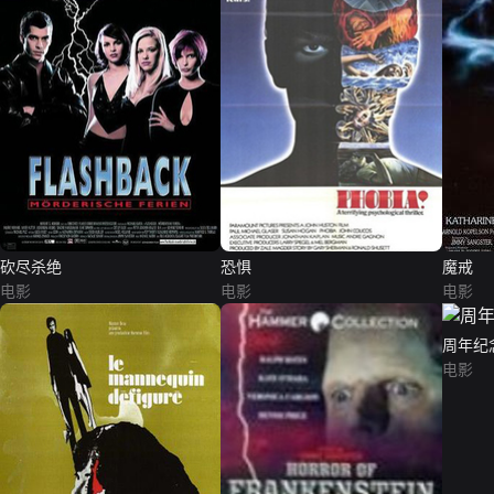
砍尽杀绝
恐惧
魔戒
电影
电影
电影
周年纪
电影