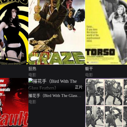
狂热
躯干
电影
电影
正片
摧花手（Bird With The Glass
Feathers）
电影