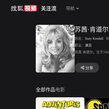
导航
苏茜·肯道尔
别名：
Suzy Kendall
/
F
职业：
演员
苏茜·肯德尔，生于19
分享
全部作品
电影