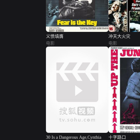
义愤填膺
冲天大火灾
电影
电影
30 Is a Dangerous Age,Cynthia
十字路口