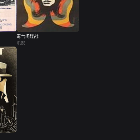
毒气间谍战
电影