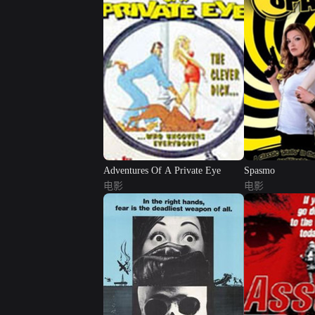
Adventures Of A Private Eye
Spasmo
电影
电影