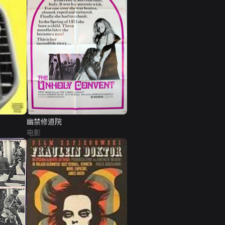
幽禁修道院
电影