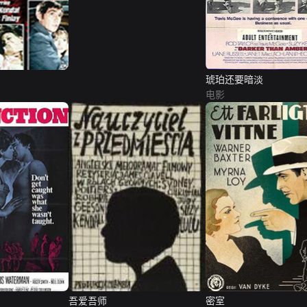
琥珀还要暗淡
电影
吾爱吾师
密室