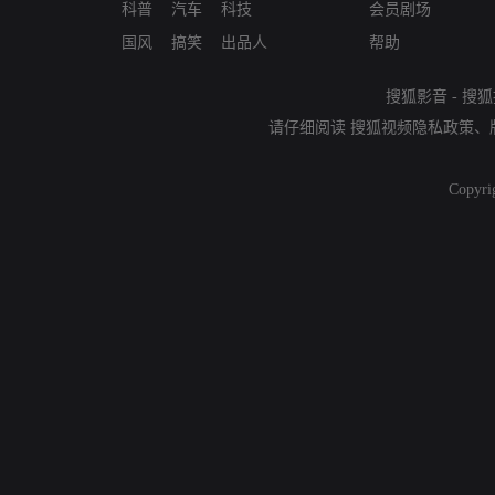
科普
汽车
科技
会员剧场
国风
搞笑
出品人
帮助
搜狐影音
-
搜狐
请仔细阅读
搜狐视频隐私政策
、
Copyri