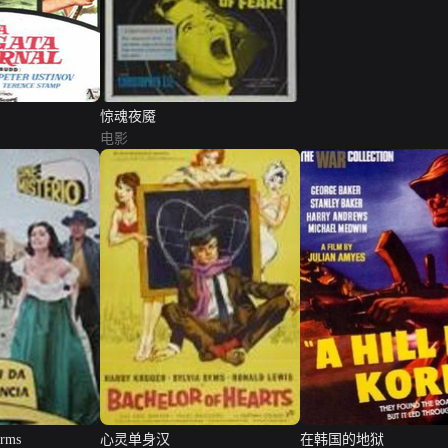
惊魂夜魇
电影
Arms
心灵单身汉
在韩国的地狱