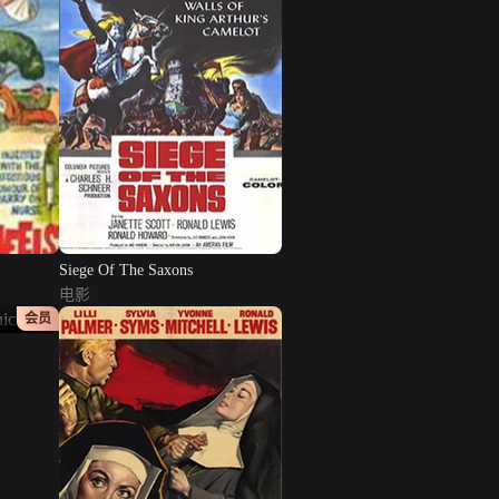
Siege Of The Saxons
电影
正片
会员
）