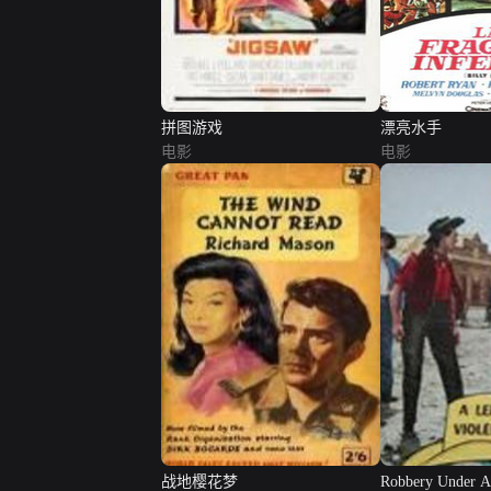
拼图游戏
漂亮水手
电影
电影
战地樱花梦
Robbery Under 