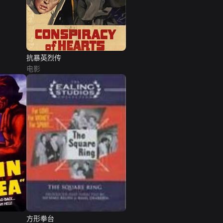
抗暴英烈传
电影
方形拳台