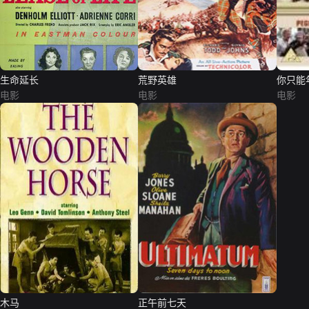
生命延长
荒野英雄
你只能
电影
电影
电影
木马
正午前七天