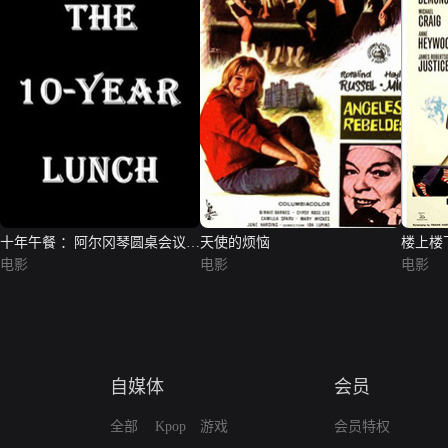
十年午餐 ：阿尔冈琴圆桌会议传
天使的烦恼
楼上楼
奇
电影
电影
电影
自媒体
会员
全部
Kpop
游戏
会员特权