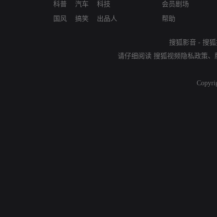
科普
汽车
科技
会员剧场
国风
搞笑
出品人
帮助
搜狐影音
-
搜狐
请仔细阅读
搜狐视频隐私政策
、
Copyri