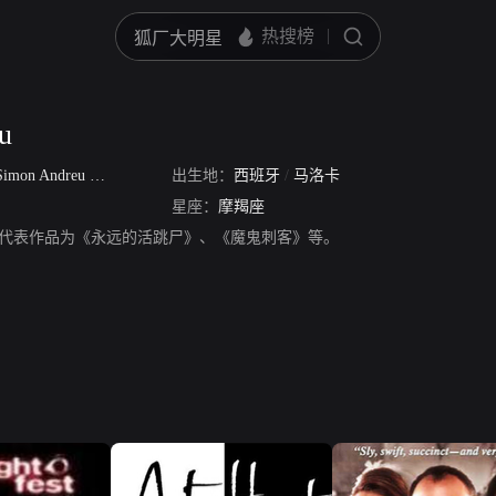
u
imon Andreu Trobat
出生地：
西班牙
/
马洛卡
星座：
摩羯座
u，演员，代表作品为《永远的活跳尸》、《魔鬼刺客》等。