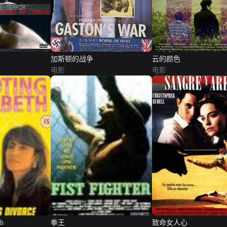
加斯顿的战争
云的颜色
电影
电影
th
拳王
致命女人心