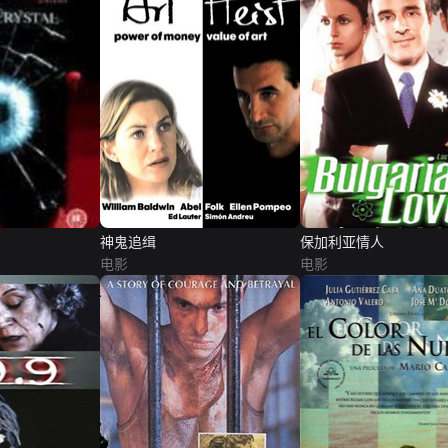
神鬼追缉
保加利亚情人
电影
电影