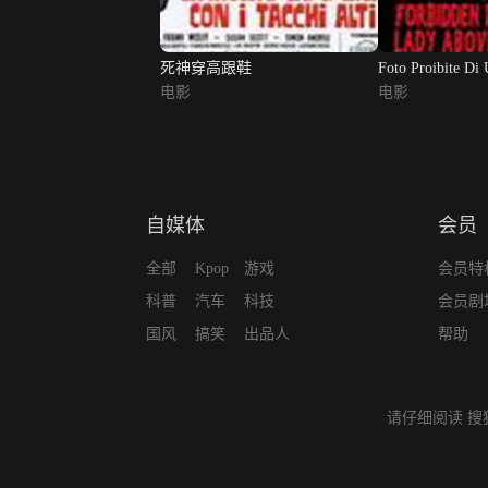
死神穿高跟鞋
Foto Proibite Di
电影
...
电影
自媒体
会员
全部
Kpop
游戏
会员特
科普
汽车
科技
会员剧
国风
搞笑
出品人
帮助
请仔细阅读
搜