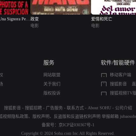
 Una Signora Per
政变
爱情和死亡
电影
电影
服务
软件/智能硬件
权
网站联盟
移动客户端
场
关于我们
搜狐影音
直
版权投诉
搜狐视频TV
搜狐影音
-
搜狐招聘
-
广告服务
-
联系方式
-
About SOHU
-
公司介绍
狐视频隐私政策
、
版权声明
、
反盗版和反盗链权利声明
举报邮箱
jubaoso
备案号：
京ICP证030367号-1
Copyright © 2024 Sohu.com Inc.All Rights Reserved.