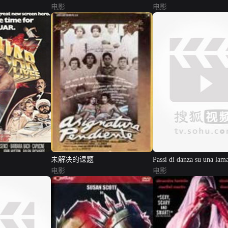
电影
电影
未解决的课题
Passi di danza su una lam
电影
rasoio
电影