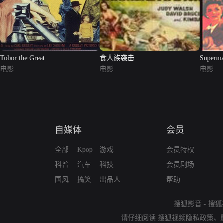
Tobor the Great
食人族袭击
Superm
电影
电影
电影
自媒体
会员
全部
Kpop
游戏
会员特权
科普
汽车
科技
会员剧场
国风
搞笑
出品人
帮助
搜狐影音
-
搜狐
请仔细阅读
搜狐视频隐私政策
、