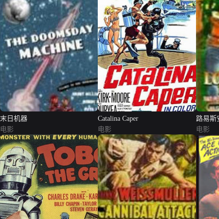
末日机器
Catalina Caper
路易斯
电影
电影
电影