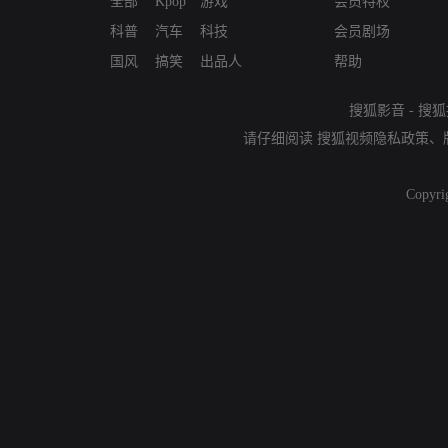
全部
Kpop
游戏
会员特权
科普
汽车
科技
会员剧场
国风
搞笑
出品人
帮助
搜狐影音
-
搜狐
请仔细阅读
搜狐视频隐私政策
、
Copyri