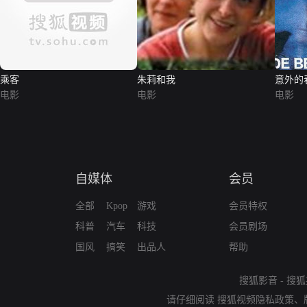
乘客
朱莉和我
意外的
电影
电影
电影
自媒体
会员
全部
Kpop
游戏
会员特权
科普
汽车
科技
会员剧场
国风
搞笑
出品人
帮助
搜狐影音
-
搜狐
请仔细阅读
搜狐视频隐私政策
、