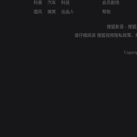
科普
汽车
科技
会员剧场
国风
搞笑
出品人
帮助
搜狐影音
-
搜狐
请仔细阅读
搜狐视频隐私政策
、
Copyri