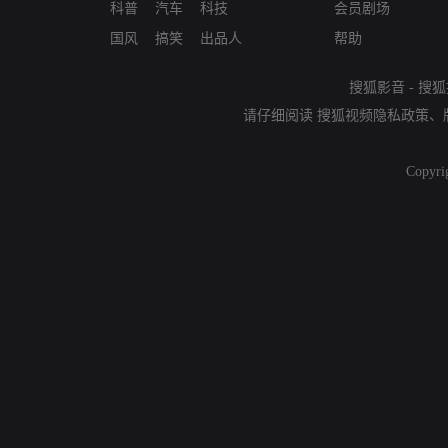
科普
汽车
科技
会员剧场
国风
搞笑
出品人
帮助
搜狐影音
-
搜狐
请仔细阅读
搜狐视频隐私政策
、
Copyri