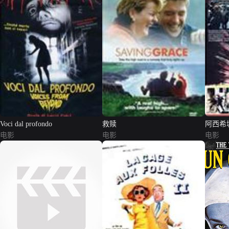
Voci dal profondo
救赎
阿西希
电影
电影
电影