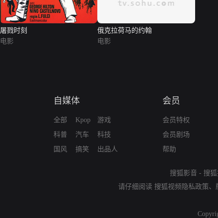
屠戮时刻
俄克拉荷马的约翰
电影
电影
自媒体
会员
全部
Kpop
游戏
会员特权
科普
汽车
科技
会员剧场
国风
搞笑
出品人
帮助
搜狐影音
-
搜狐
请仔细阅读
搜狐视频隐私政策
、
Copyri