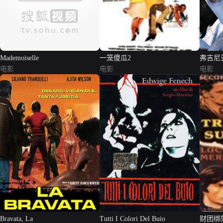
Mademoiselle
一笼傻瓜2
弗吉尼
电影
电影
电影
Bravata, La
Tutti I Colori Del Buio
财团绑