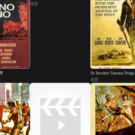
电影
年
Se Incontri Sartana Prega
...
电影