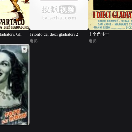
ladiatori, Gli
Trionfo dei dieci gladiatori 2
十个角斗士
电影
电影