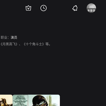
职业：
演员
作品有《月黑高飞》、《十个角斗士》等。