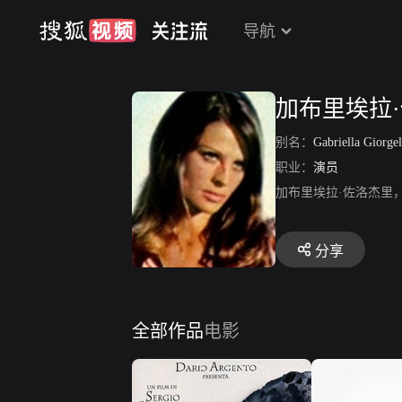
导航
加布里埃拉
别名：
Gabriella Giorgel
职业：
演员
加布里埃拉·佐洛杰里
分享
全部作品
电影