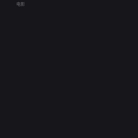
电影
网络暴力有害信息举报
12318 文化市场举报