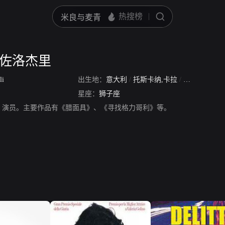
·佐洛杰里
li
出生地：
意大利
/
托斯卡纳,卡拉
/
马萨
/
卡拉拉
星座：
狮子座
，演员。主要作品有《腊面具》、《寻找格力哥利》等。