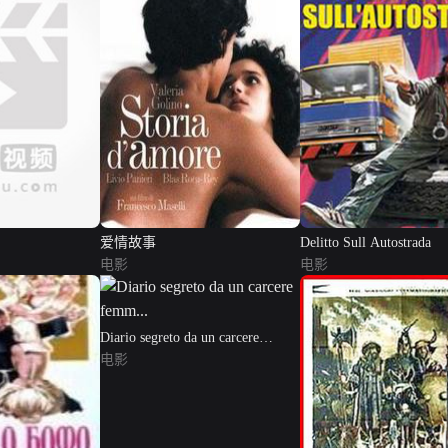
爱情故事
Delitto Sull Autostrada
电影
电影
Diario segreto da un carcere
femm...
电影