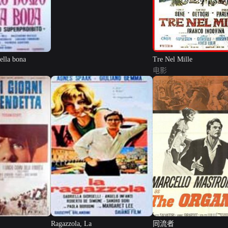
ella bona
Tre Nel Mille
电影
Ragazzola, La
同流者