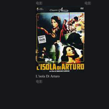
Schmach und Liebe
电影
电影
L'isola Di Arturo
电影