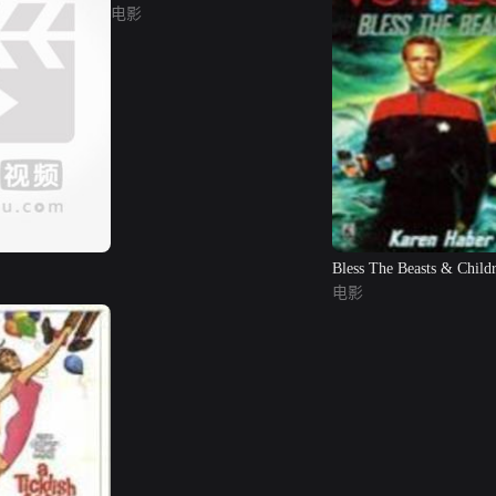
电影
Bless The Beasts & Child
电影