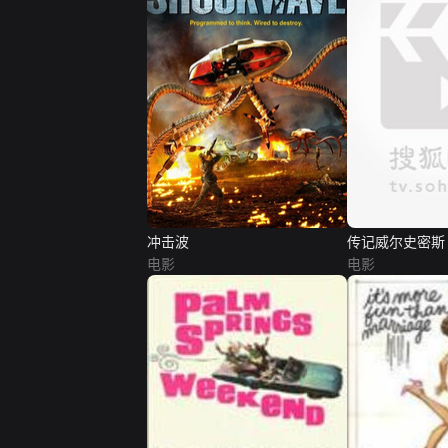
冲击波
传记威尔史密斯
电影
电影