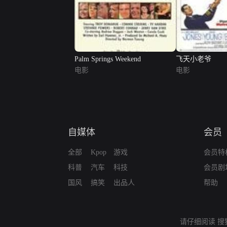
Palm Springs Weekend
飞天小老爷
电影
电影
自媒体
会员
全部
Kpop
游戏
会员特
科普
汽车
科技
会员剧
国风
搞笑
出品人
帮助
请仔细阅读
搜