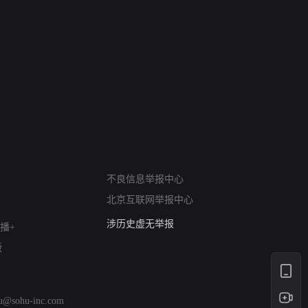
网络暴力有害信息举报
12318 文化市场举报
不良信息举报中心
算法推荐专项举报
北京互联网举报中心
亚运会举报专区
涉历史虚无举报
播+
网络谣言信息专项
版
涉政举报入口
涉未成年人举报
清朗自媒体乱象举报
hu@sohu-inc.com