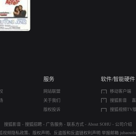
服务
软件/智能硬件
权
网站联盟
移动客户端
场
关于我们
搜狐影音
直
版权投诉
搜狐视频TV
搜狐影音
-
搜狐招聘
-
广告服务
-
联系方式
-
About SOHU
-
公司介绍
狐视频隐私政策
、
版权声明
、
反盗版和反盗链权利声明
举报邮箱
jubaoso