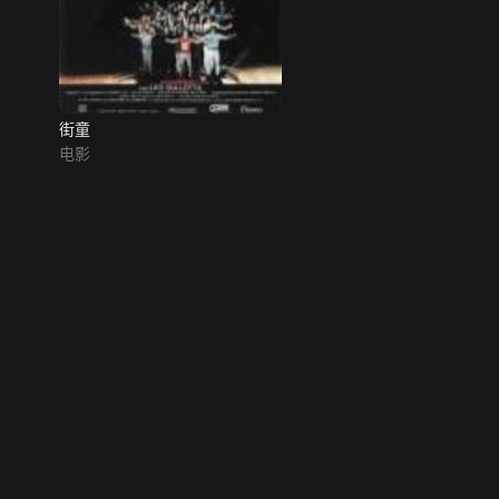
街童
电影