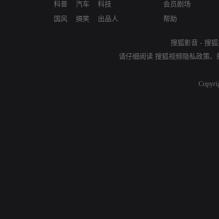
科普
汽车
科技
会员剧场
国风
搞笑
出品人
帮助
搜狐影音
-
搜狐
请仔细阅读
搜狐视频隐私政策
、
Copyri