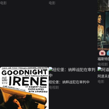
电影
电影
福斯特
电视剧
阿道夫
电影
纽伦堡：纳粹战犯在审判中
电视剧