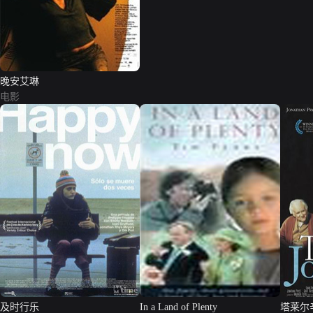
晚安艾琳
电影
及时行乐
In a Land of Plenty
塔莱尔