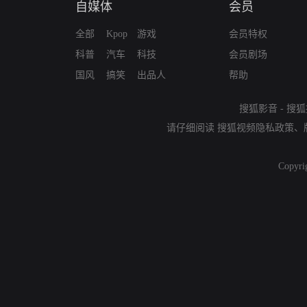
自媒体
会员
全部
Kpop
游戏
会员特权
科普
汽车
科技
会员剧场
国风
搞笑
出品人
帮助
搜狐影音
-
搜狐
请仔细阅读
搜狐视频隐私政策
、
Copyri