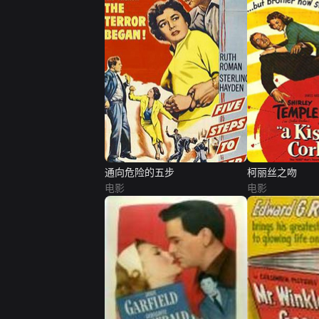
通向危险的五步
柯丽丝之吻
电影
电影