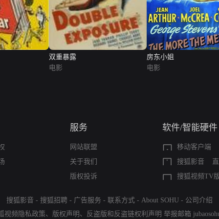
双重暴露
房东小姐
电影
电影
服务
软件/智能硬件
权
网站联盟
移动客户端
场
关于我们
搜狐影音
直
版权投诉
搜狐视频TV
搜狐影音
-
搜狐招聘
-
广告服务
-
联系方式
-
About SOHU
-
公司介绍
狐视频隐私政策
、
版权声明
、
反盗版和反盗链权利声明
举报邮箱
jubaoso