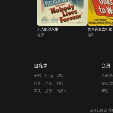
无人能够永生
文克先生去打仗
电影
电影
自媒体
会员
全部
Kpop
游戏
会员特
科普
汽车
科技
会员剧
国风
搞笑
出品人
帮助
请仔细阅读
搜