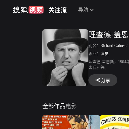
导航
理查德·盖
别名：
Richard Gaines
/
职业：
演员
理查德·盖恩斯，190
害我》等。
分享
全部作品
电影