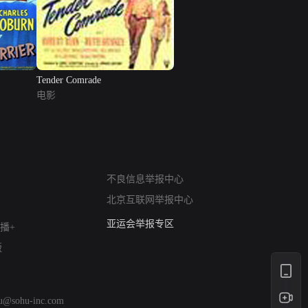
Tender Comrade
电影
网络暴力有害信息举报
12318 文化市场举报
不良信息举报中心
算法推荐专项举报
北京互联网举报中心
亚运会举报专区
涉历史虚无举报
播+
网络谣言信息专项
版
涉政举报入口
涉未成年人举报
清朗自媒体乱象举报
hu@sohu-inc.com