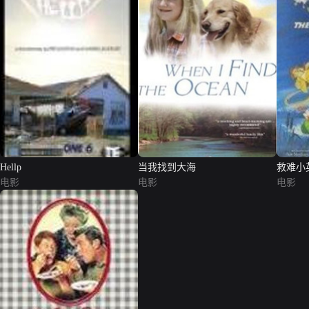
Hellp
当我找到大海
救难小
电影
电影
电影