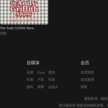
The Andy Griffith Show
电影
自媒体
会员
全部
Kpop
游戏
会员特权
科普
汽车
科技
会员剧场
国风
搞笑
出品人
帮助
搜狐影音
-
搜狐
请仔细阅读
搜狐视频隐私政策
、