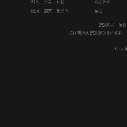
科普
汽车
科技
会员剧场
国风
搞笑
出品人
帮助
搜狐影音
-
搜狐
请仔细阅读
搜狐视频隐私政策
、
Copyri