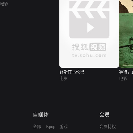
电影
舒斯在马伦巴
等待，
电影
电影
自媒体
会员
全部
Kpop
游戏
会员特权