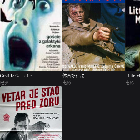
Gosti Iz Galaksije
体育场行动
Little M
电影
电影
电影