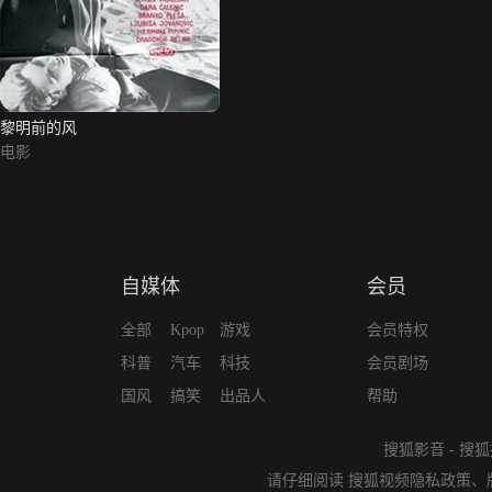
黎明前的风
电影
自媒体
会员
全部
Kpop
游戏
会员特权
科普
汽车
科技
会员剧场
国风
搞笑
出品人
帮助
搜狐影音
-
搜狐
请仔细阅读
搜狐视频隐私政策
、