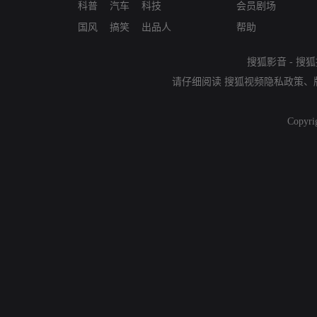
科普
汽车
科技
会员剧场
国风
搞笑
出品人
帮助
搜狐影音
-
搜狐
请仔细阅读
搜狐视频隐私政策
、
Copyri