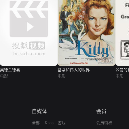
奥德兰德县
基蒂和伟大的世界
公爵的
电影
电影
电影
自媒体
会员
全部
Kpop
游戏
会员特权