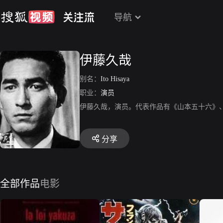
导航
伊藤久哉
别名：
Ito Hisaya
职业：
演员
伊藤久哉，演员。代表作品有《山本五十六》
分享
全部作品
电影