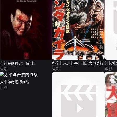
黑社会刑罚史：私刑！
科学怪人的怪兽：山达大战盖拉
社长繁
电影
电影
电影
太平洋奇迹的作战
电影