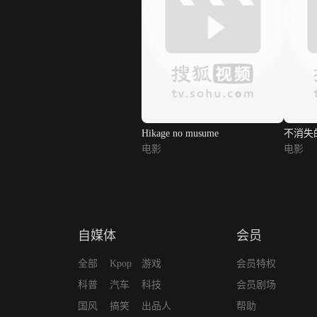
Hikage no musume
不消失
电影
电影
自媒体
会员
全部
Kpop
游戏
会员特权
科普
汽车
科技
会员剧场
国风
搞笑
出品人
帮助