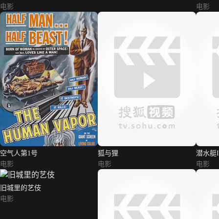
电影
电影
空气人第1号
狐与狸
潜水艇I
电影
电影
电影
旧城里的艺伎
电影