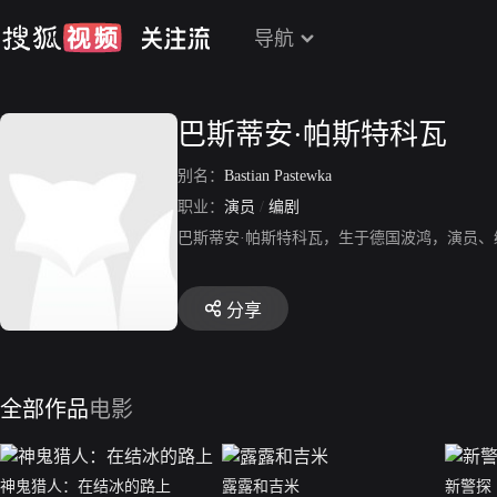
导航
巴斯蒂安·帕斯特科瓦
别名：
Bastian Pastewka
职业：
演员
/
编剧
巴斯蒂安·帕斯特科瓦，生于德国波鸿，演员
分享
全部作品
电影
神鬼猎人：在结冰的路上
露露和吉米
新警探