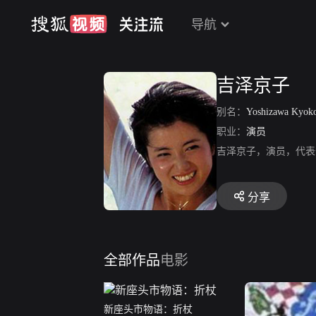
导航
吉泽京子
别名：
Yoshizawa Kyok
职业：
演员
吉泽京子，演员，代表
分享
全部作品
电影
新座头市物语：折杖