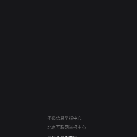
网络暴力有害信息举报
不良信息举报中心
12318 文化市场举报
北京互联网举报中心
算法推荐专项举报