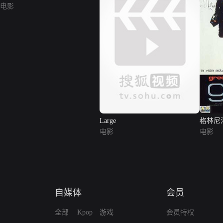
电影
Large
格林尼
电影
电影
自媒体
会员
全部
Kpop
游戏
会员特权