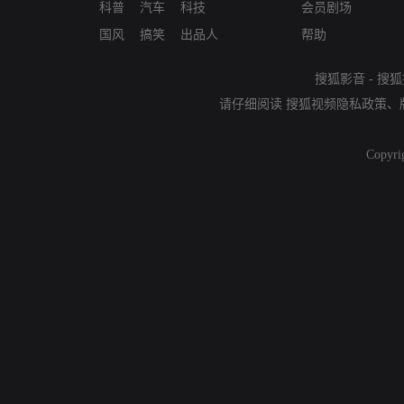
科普
汽车
科技
会员剧场
国风
搞笑
出品人
帮助
搜狐影音
-
搜狐
请仔细阅读
搜狐视频隐私政策
、
Copyri