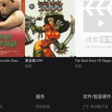
ocodile Dans
重金属2000
The Real Story Of Happy
电影
...
电影
服务
软件/智能硬件
权
网站联盟
移动客户端