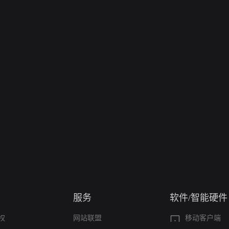
服务
软件/智能硬件
权
网站联盟
移动客户端