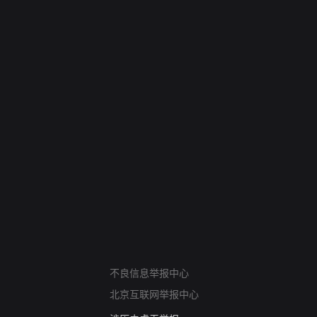
网络暴力有害信息举报
12318 文化市场举报
不良信息举报中心
算法推荐专项举报
北京互联网举报中心
亚运会举报专区