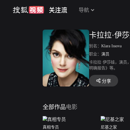
导航
卡拉拉·伊
别名：
Klara Issova
职业：
演员
卡拉拉·伊莎娃，演员
明确报告》等。
分享
全部作品
电影
真相专员
尼基之家