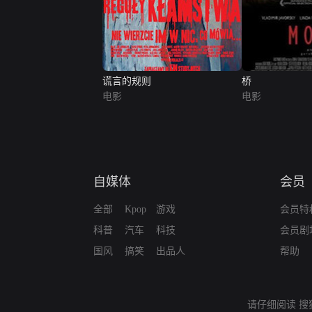
谎言的规则
桥
电影
电影
自媒体
会员
全部
Kpop
游戏
会员特
科普
汽车
科技
会员剧
国风
搞笑
出品人
帮助
请仔细阅读
搜