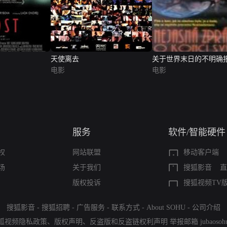
天使离去
关于世界末日的不明确
电影
电影
服务
软件/智能硬件
权
网站联盟
移动客户端
场
关于我们
搜狐影音
直
版权投诉
搜狐视频TV
搜狐影音
-
搜狐招聘
-
广告服务
-
联系方式
-
About SOHU
-
公司介绍
狐视频隐私政策
、
版权声明
、
反盗版和反盗链权利声明
举报邮箱
jubaoso