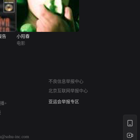
报告
小阳春
电影
网络暴力有害信息举报
不良信息举报中心
12318 文化市场举报
北京互联网举报中心
算法推荐专项举报
亚运会举报专区
播+
涉历史虚无举报
版
网络谣言信息专项
涉政举报入口
涉未成年人举报
hu@sohu-inc.com