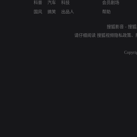
科普
汽车
科技
会员剧场
国风
搞笑
出品人
帮助
搜狐影音
-
搜狐
请仔细阅读
搜狐视频隐私政策
、
Copyri