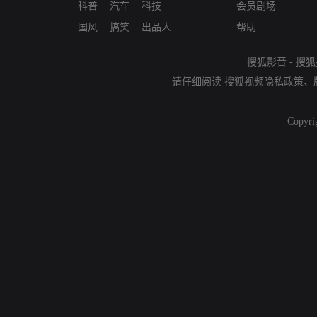
科普
汽车
科技
会员剧场
国风
搞笑
出品人
帮助
搜狐影音
-
搜狐
请仔细阅读
搜狐视频隐私政策
、
Copyri