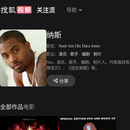
导航
纳斯
别名：
Nasir bin Olu Dara Jones
职业：
演员
/
歌手
/
编剧
/
制片
Nas，演员、歌手、编剧、制片人，代表曲目有《I 
辣宝贝》、《迫在眉睫》等。
分享
全部作品
电影