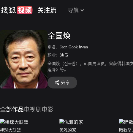
导航
全国焕
别名：
Jeon Gook hwan
职业：
演员
全国焕（전국환），韩国男演员。曾获得韩国文
迫降》等。
分享
全部作品
电视剧
电影
棒球大联盟
优雅的家
暗数杀