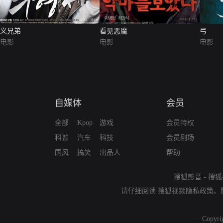
义兄弟
看见恶魔
弓
电影
电影
电影
自媒体
会员
全部
Kpop
游戏
会员特权
科普
汽车
科技
会员剧场
国风
搞笑
出品人
帮助
搜狐影音
-
搜狐
请仔细阅读
搜狐视频隐私政策
、
Copyri