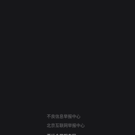
网络暴力有害信息举报
不良信息举报中心
12318 文化市场举报
北京互联网举报中心
算法推荐专项举报