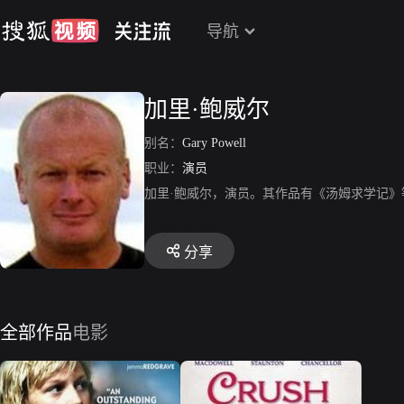
导航
加里·鲍威尔
别名：
Gary Powell
职业：
演员
加里·鲍威尔，演员。其作品有《汤姆求学记》
分享
全部作品
电影