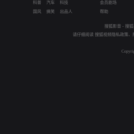
科普
汽车
科技
会员剧场
国风
搞笑
出品人
帮助
搜狐影音
-
搜狐
请仔细阅读
搜狐视频隐私政策
、
Copyri