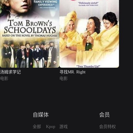
汤姆求学记
寻找MR. Right
电影
电影
自媒体
会员
全部
Kpop
游戏
会员特权