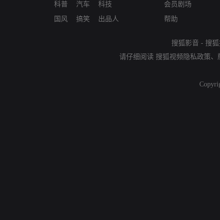
科普
汽车
科技
会员剧场
国风
搞笑
出品人
帮助
搜狐影音
-
搜狐
请仔细阅读
搜狐视频隐私政策
、
Copyri