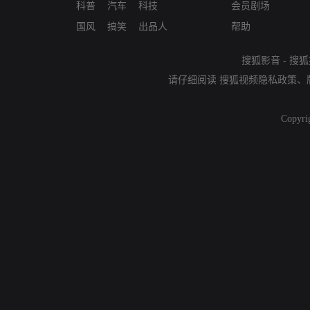
科普
汽车
科技
会员剧场
国风
搞笑
出品人
帮助
搜狐影音
-
搜狐
请仔细阅读
搜狐视频隐私政策
、
Copyri