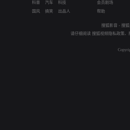
科普
汽车
科技
会员剧场
国风
搞笑
出品人
帮助
搜狐影音
-
搜狐
请仔细阅读
搜狐视频隐私政策
、
Copyri