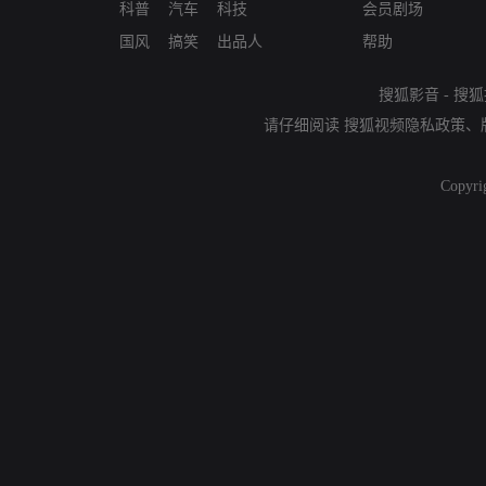
科普
汽车
科技
会员剧场
国风
搞笑
出品人
帮助
搜狐影音
-
搜狐
请仔细阅读
搜狐视频隐私政策
、
Copyri