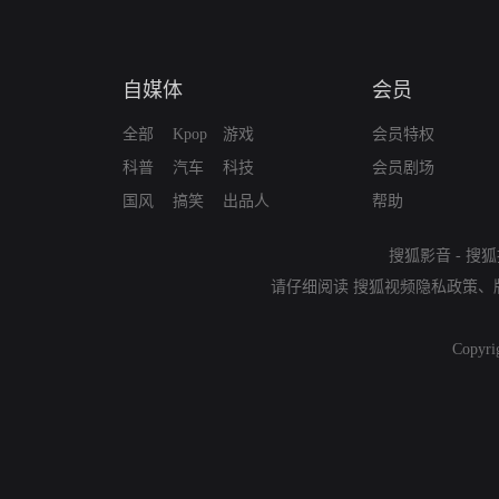
自媒体
会员
全部
Kpop
游戏
会员特权
科普
汽车
科技
会员剧场
国风
搞笑
出品人
帮助
搜狐影音
-
搜狐
请仔细阅读
搜狐视频隐私政策
、
Copyri