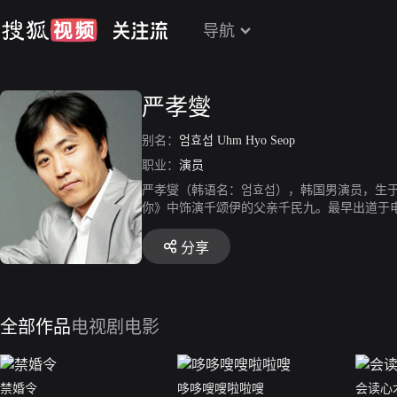
导航
严孝燮
别名：
엄효섭 Uhm Hyo Seop
职业：
演员
严孝燮（韩语名：엄효섭），韩国男演员，生于1
你》中饰演千颂伊的父亲千民九。最早出道于
间谍》。
分享
全部作品
电视剧
电影
禁婚令
哆哆嗖嗖啦啦嗖
会读心