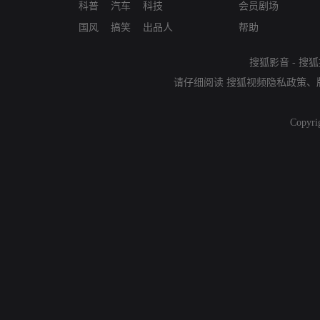
科普
汽车
科技
会员剧场
国风
搞笑
出品人
帮助
搜狐影音
-
搜狐
请仔细阅读
搜狐视频隐私政策
、
Copyri