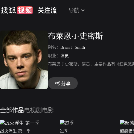
导航
布莱恩·J·史密斯
别名：
Brian J. Smith
职业：
演员
布莱恩·J·史密斯，演员，主要作品有《红色
分享
全部作品
电视剧
电影
战火浮生 第一季
过季
超感猎