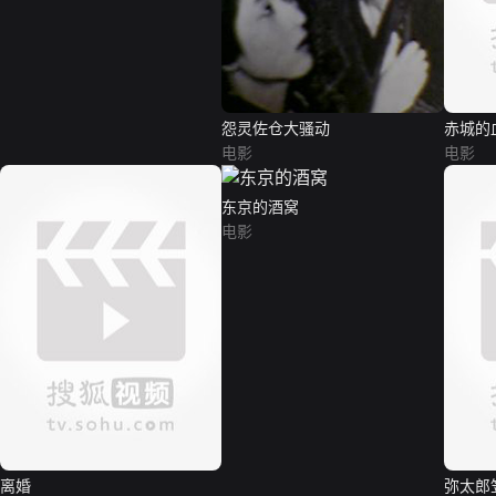
怨灵佐仓大骚动
赤城的
电影
电影
东京的酒窝
电影
离婚
弥太郎