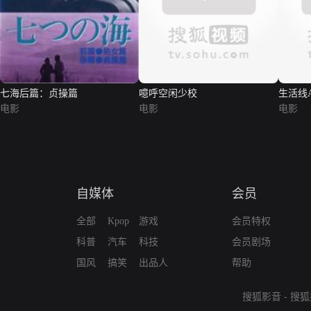
七海后篇：贞操篇
噫呼空闲少校
生活线A
电影
电影
电影
自媒体
会员
全部
Kpop
游戏
会员特权
科普
汽车
科技
会员剧场
国风
搞笑
出品人
帮助
搜狐影音
-
搜狐