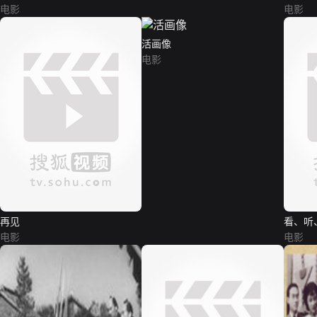
电影
电影
活画像
电影
再见
看、听
电影
电影