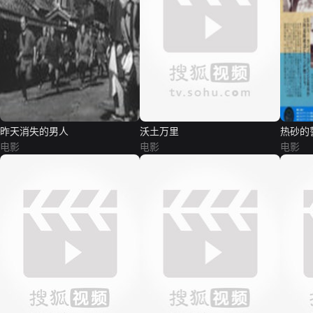
昨天消失的男人
沃土万里
热砂的
电影
电影
电影