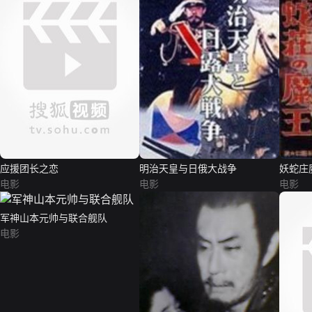
应援团长之恋
明治天皇与日俄大战争
妖蛇庄
电影
电影
电影
军神山本元帅与联合舰队
电影