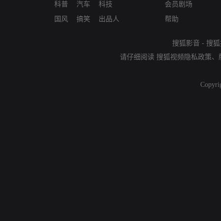
科普
汽车
科技
会员剧场
国风
搞笑
出品人
帮助
搜狐影音
-
搜狐
请仔细阅读
搜狐视频隐私政策
、
Copyri