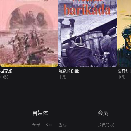
坦克旅
沉默的街垒
没有翅
电影
电影
电影
自媒体
会员
全部
Kpop
游戏
会员特权