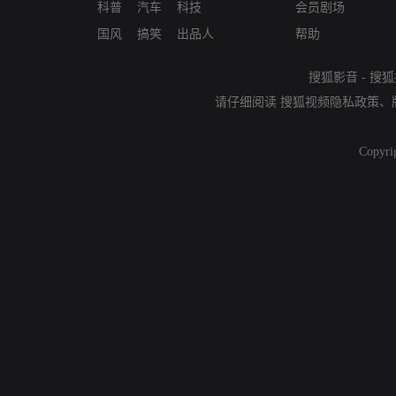
科普
汽车
科技
会员剧场
国风
搞笑
出品人
帮助
搜狐影音
-
搜狐
请仔细阅读
搜狐视频隐私政策
、
Copyri