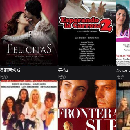
费莉西塔斯
等待2
No sos v
电影
电影
电影