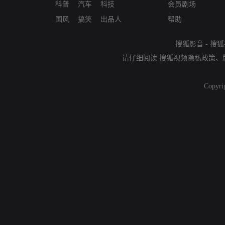
科普
汽车
科技
会员剧场
国风
搞笑
出品人
帮助
搜狐影音
-
搜狐
请仔细阅读
搜狐视频隐私政策
、
Copyri