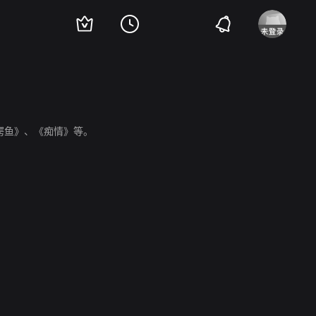
两只鳄鱼》、《痴情》等。