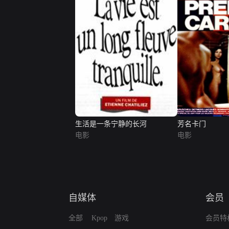
生活是一条宁静的长河
芳名卡门
电影
电影
自媒体
会员
全部
Kpop
游戏
会员特