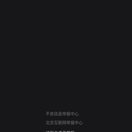
网络暴力有害信息举报
12318 文化市场举报
不良信息举报中心
算法推荐专项举报
北京互联网举报中心
亚运会举报专区