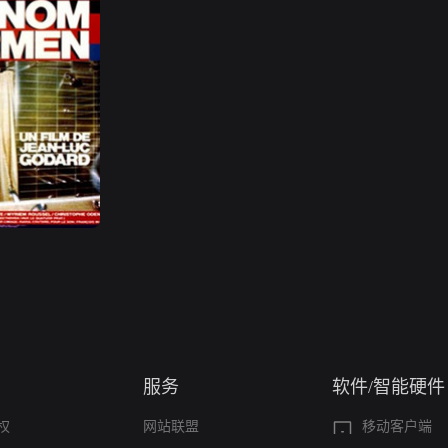
服务
软件/智能硬件
权
网站联盟
移动客户端