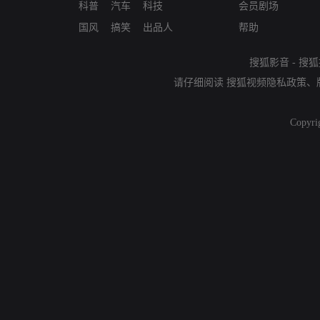
科普
汽车
科技
会员剧场
国风
搞笑
出品人
帮助
搜狐影音
-
搜狐
请仔细阅读
搜狐视频隐私政策
、
Copyri