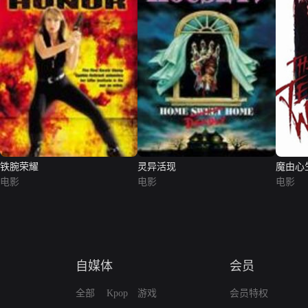
铁腕荣耀
灵异活现
魔由心
电影
电影
电影
自媒体
会员
全部
Kpop
游戏
会员特权